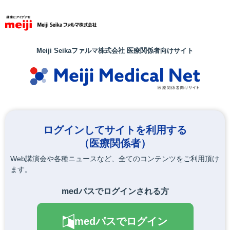
メ
イ
ン
コ
ン
メニュー
Meiji Seikaファルマ株式会社 医療関係者向けサイト
テ
ン
くすりに関する
ログイン／会員登録
ツ
お問い合わせ
に
ホーム
製品情報
製品Q&A
コスタイベ筋注用（2人用）
移
動
ログインしてサイトを利用する
（医療関係者）
製品Q&A
Web講演会や各種ニュースなど、全てのコンテンツをご利用頂け
ます。
medパスでログインされる方
medパスでログイン