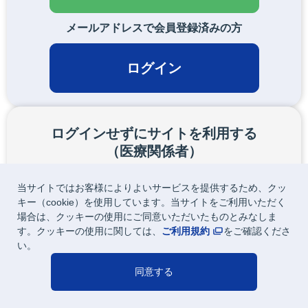
コスタイベ筋注用（2人用）
メールアドレスで会員登録済みの方
ログイン
ログインせずにサイトを利用する
（医療関係者）
くすり相談室
製品基本情報など、一部のコンテンツがご利用頂けます。
製品情報
製剤的事項
用法・用量
当サイトではお客様によりよいサービスを提供するため、クッ
対象の職種をお選びいただき、クリックしてください。
キー（cookie）を使用しています。当サイトをご利用いただく
効能・効果
安全性
閉じる
場合は、クッキーの使用にご同意いただいたものとみなしま
す。クッキーの使用に関しては、
特定の背景を有する患者への使用
ご利用規約
薬効・薬理
をご確認くださ
医師
薬剤師
い。
資材関連
その他
同意する
その他
看護師
医療関係者
製品情報