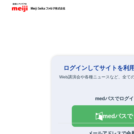
メ
イ
ン
コ
ン
テ
ン
ツ
に
移
動
ログインしてサイトを利
Web講演会や各種ニュースなど、全て
medパスでログ
medパス
メールアドレスで会