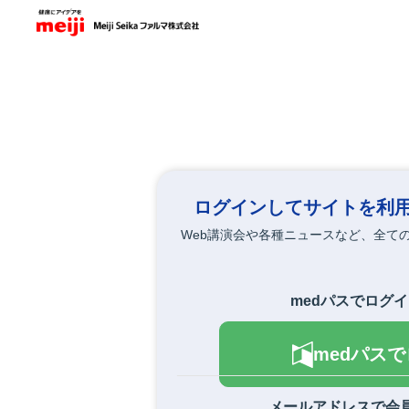
メ
イ
ン
コ
ン
テ
ン
ツ
に
移
動
ログインしてサイトを利
Web講演会や各種ニュースなど、全て
medパスでログ
medパス
メールアドレスで会