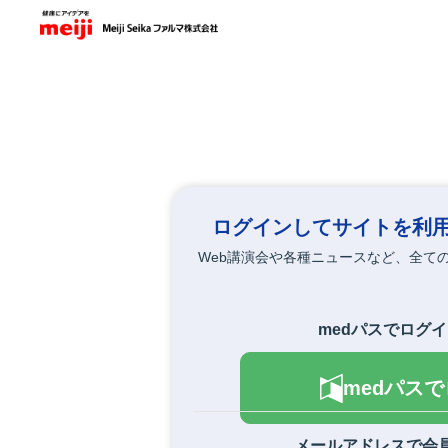
メ
イ
ン
コ
ン
テ
ン
ツ
に
移
動
ログインしてサイトを利
Web講演会や各種ニュースなど、全て
medパスでログ
medパス
メールアドレスで会