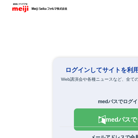
メ
イ
ン
コ
ン
テ
ン
ツ
に
移
動
ログインしてサイトを利
Web講演会や各種ニュースなど、全て
medパスでログ
medパス
メールアドレスで会